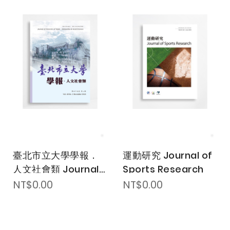
臺北市立大學學報．
運動研究 Journal of
人文社會類 Journal
Sports Research
of University of
NT$0.00
NT$0.00
Taipei Humanities
& Social Sciences