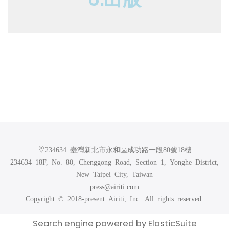
234634 臺灣新北市永和區成功路一段80號18樓
234634 18F, No. 80, Chenggong Road, Section 1, Yonghe District,
New Taipei City, Taiwan
press@airiti.com
Copyright © 2018-present Airiti, Inc. All rights reserved.
Search engine powered by
ElasticSuite