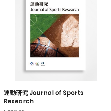
end
beginning
of
of
the
the
images
images
gallery
gallery
運動研究 Journal of Sports
Research