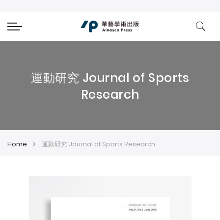
運動研究 Journal of Sports
Research
Home
運動研究 Journal of Sports Research
Skip
Skip
to
to
the
the