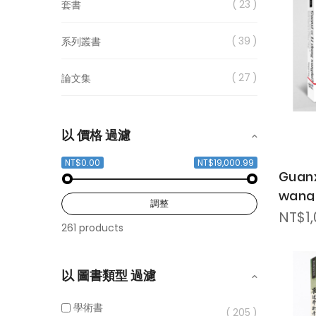
23
套書
39
系列叢書
27
論文集
以 價格 過濾
NT$0.00
NT$19,000.99
Guanx
wangl
調整
Recip
NT$1,
261 products
Suppo
Social
a Chi
以 圖書類型 過濾
學術書
205