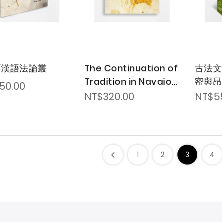
兩漢語法論叢
The Continuation of
古法
Tradition in Navajo
密與
50.00
Society—New and
評注
NT$320.00
NT$5
Expanded Edition
1
2
3
4