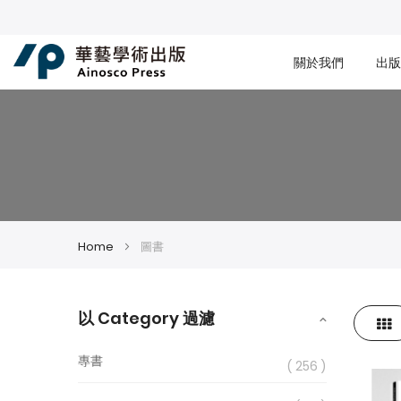
關於我們
出版
Home
圖書
以 Category 過濾
Gri
View
專書
as
256