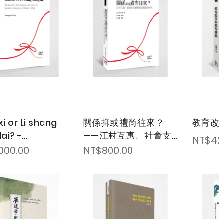
i or Li shang
關係抑或禮尚往來？
教育
ai? -
——江村互惠、社會支
NT$4
rocity, Social
持網和社會創造的研究
000.00
NT$800.00
rt Networks, &
 Creativity in
nese Village