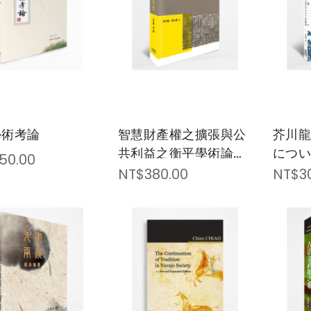
學術考論
智慧財產權之擴張與公
芥川
共利益之衡平學術論文
につ
50.00
集
NT$380.00
NT$3