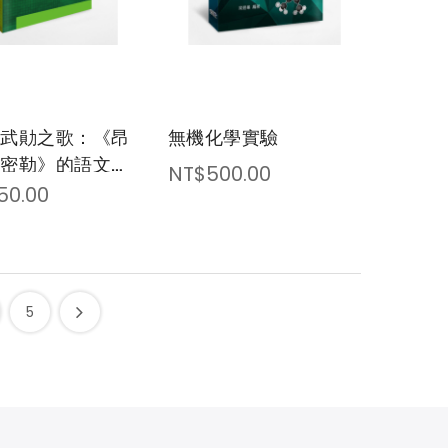
文武勛之歌：《昂
無機化學實驗
昂密勒》的語文學
NT$500.00
50.00
5