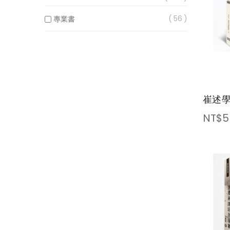
56
專業書
崔述
NT$5