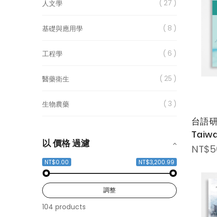
27
人文學
8
基礎與應用學
6
工程學
25
醫藥衛生
3
生物農藥
台語研究
Taiw
以 價格 過濾
Verna
NT$5
NT$0.00
NT$3,200.99
調整
104 products