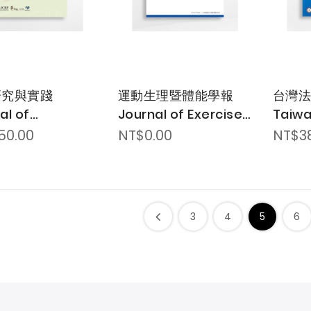
研究與實踐
運動生理暨體能學報
台灣法
al of
Journal of Exercise
Taiwa
unication
Physiology and
Foren
50.00
NT$0.00
NT$3
arch and
Fitness
ice
3
4
5
6