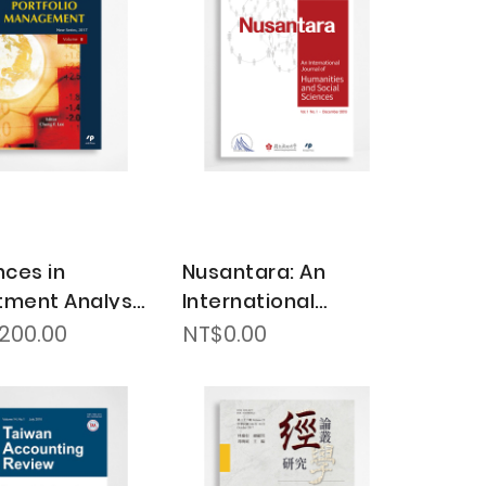
Direction
ces in
Nusantara: An
tment Analysis
International
ortfolio
Journal of
200.00
NT$0.00
gement
Humanities and
Social Sciences