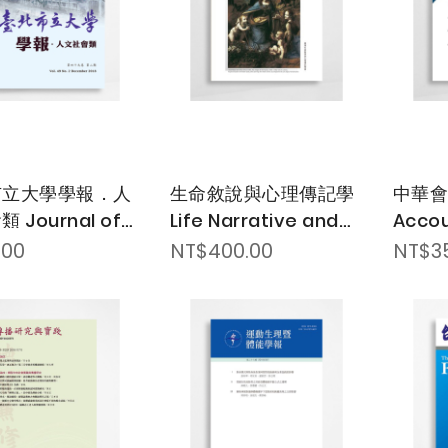
市立大學學報．人
生命敘說與心理傳記學
中華會
 Journal of
Life Narrative and
Accou
rsity of Taipei
Psychobiography
.00
NT$400.00
NT$3
ities & Social
nces