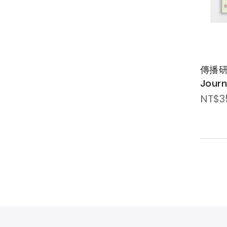
傳播
Journ
Comm
NT$3
Rese
Pract