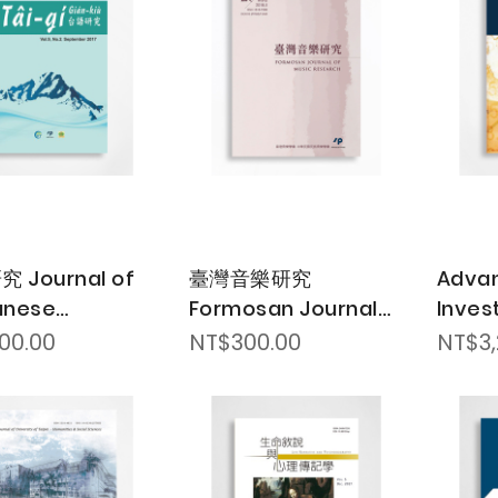
 Journal of
臺灣音樂研究
Advan
anese
Formosan Journal
Inves
cular
of Music Research
and P
00.00
NT$300.00
NT$3,
Mana