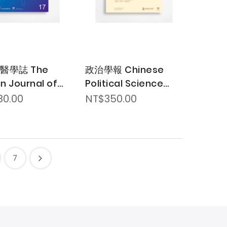
醫學誌 The
政治學報 Chinese
n Journal of
Political Science
sic Medicine
Review
80.00
NT$350.00
7