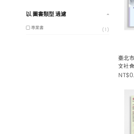
以 圖書類型 過濾
專業書
1
臺北
文社會類
Unive
NT$0
Human
Scie