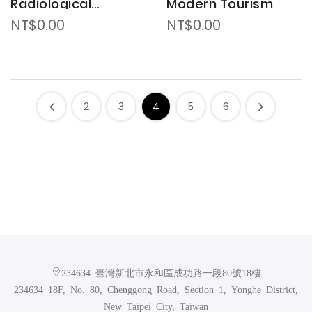
Radiological
Modern Tourism
Science 放射線學雜誌
NT$0.00
NT$0.00
2
3
4
5
6
234634 臺灣新北市永和區成功路一段80號18樓
234634 18F, No. 80, Chenggong Road, Section 1, Yonghe District,
New Taipei City, Taiwan