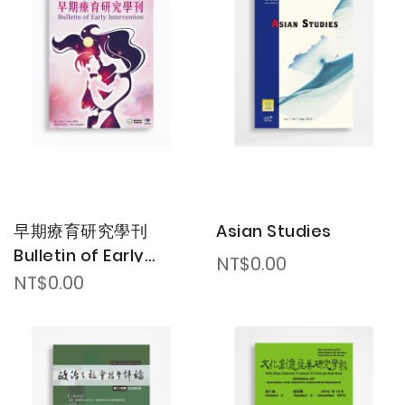
Dire
早期療育研究學刊
Asian Studies
Bulletin of Early
NT$0.00
Intervention
NT$0.00