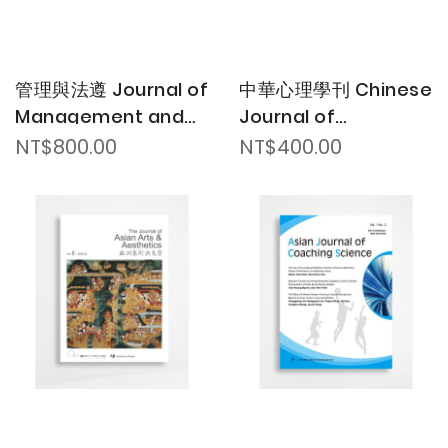
管理與法遵 Journal of
中華心理學刊 Chinese
Management and
Journal of
Compliance
Psychology
NT$800.00
NT$400.00