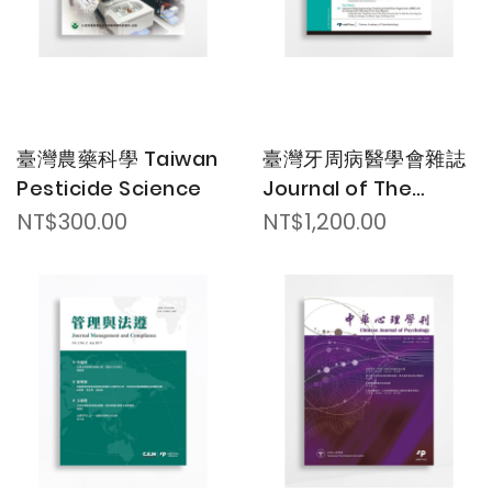
臺灣農藥科學 Taiwan
臺灣牙周病醫學會雜誌
Pesticide Science
Journal of The
Taiwan Academy of
NT$300.00
NT$1,200.00
Periodontology