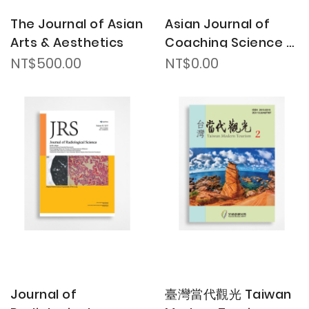
The Journal of Asian
Asian Journal of
Arts & Aesthetics
Coaching Science 亞
洲教練科學
NT$500.00
NT$0.00
Journal of
臺灣當代觀光 Taiwan