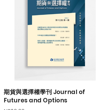
end
beginning
of
of
the
the
images
images
gallery
gallery
期貨與選擇權學刊 Journal of
Futures and Options