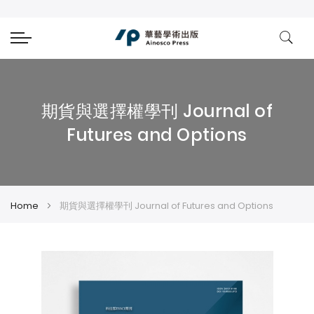
期貨與選擇權學刊 Journal of
Futures and Options
Home
期貨與選擇權學刊 Journal of Futures and Options
Skip
Skip
to
to
the
the