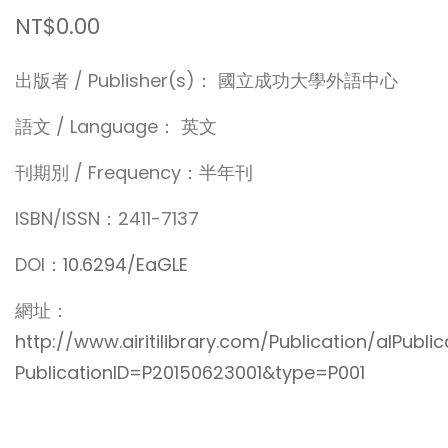
NT$0.00
出版者 / Publisher(s)： 國立成功大學外語中心
語文 / Language： 英文
刊期別 / Frequency：半年刊
ISBN/ISSN：2411-7137
DOI：
10.6294/EaGLE
網址：
http://www.airitilibrary.com/Publication/alPubli
PublicationID=P20150623001&type=P001