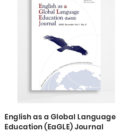
the
the
end
beginning
of
of
the
the
images
images
gallery
gallery
English as a Global Language
Education (EaGLE) Journal