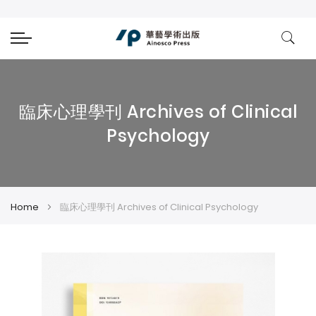
臨床心理學刊 Archives of Clinical
Psychology
Home
臨床心理學刊 Archives of Clinical Psychology
Skip
Skip
to
to
the
the