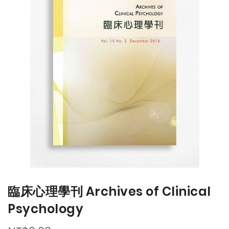
end
beginning
of
of
the
the
images
images
gallery
gallery
臨床心理學刊 Archives of Clinical
Psychology