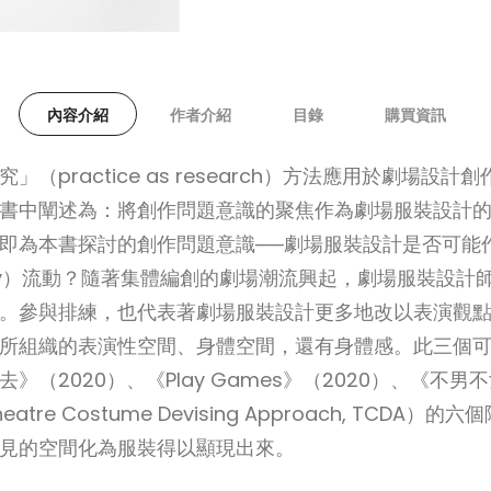
內容介紹
作者介紹
目錄
購買資訊
practice as research）方法應用於劇場
書中闡述為：將創作問題意識的聚焦作為劇場服裝設計
即為本書探討的創作問題意識──劇場服裝設計是否可能
 agency）流動？隨著集體編創的劇場潮流興起，劇場服裝
。參與排練，也代表著劇場服裝設計更多地改以表演觀
所組織的表演性空間、身體空間，還有身體感。此三個
（2020）、《Play Games》（2020）、《不男
e Costume Devising Approach, TCD
見的空間化為服裝得以顯現出來。