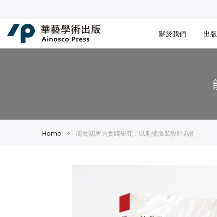
關於我們
出版
Home
能動閾所的實踐研究：以劇場服裝設計為例
Skip
Skip
to
to
the
the