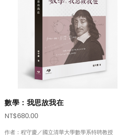
of
of
the
the
images
images
gallery
gallery
數學：我思故我在
NT$680.00
作者：程守慶／國立清華大學數學系特聘教授