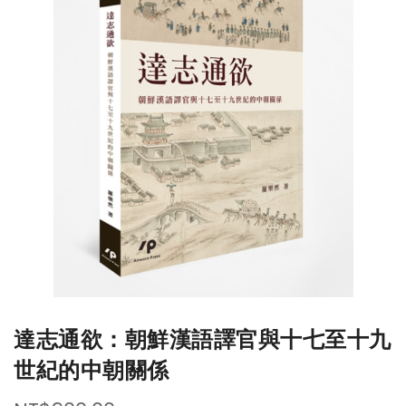
end
beginning
of
of
the
the
images
images
gallery
gallery
達志通欲：朝鮮漢語譯官與十七至十九
世紀的中朝關係