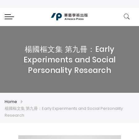
楊國樞文集 第九冊：Early
Experiments and Social
Personality Research
Home
楊國樞文集 第九冊：Early Experiments and Social Personality
Research