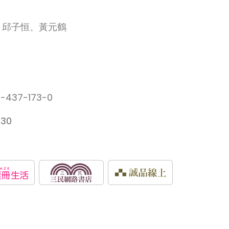
、邱子恒、黃元鶴
-437-173-0
730