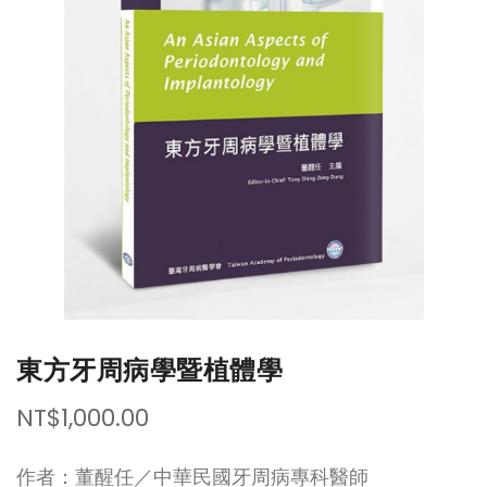
of
of
the
the
images
images
gallery
gallery
東方牙周病學暨植體學
NT$1,000.00
作者：董醒任／中華民國牙周病專科醫師