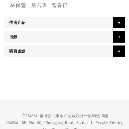
林保瑩、蔡吉政、曾春祺
作者介紹
目錄
購買資訊
234634 臺灣新北市永和區成功路一段80號18樓
234634 18F, No. 80, Chenggong Road, Section 1, Yonghe District,