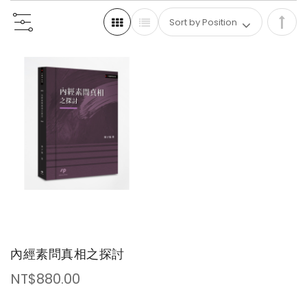
Set
Des
Dire
內經素問真相之探討
NT$880.00