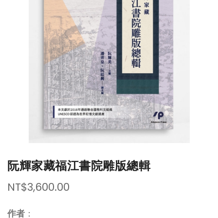
of
of
the
the
images
images
gallery
gallery
阮輝家藏福江書院雕版總輯
NT$3,600.00
作者
：