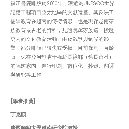
福江書院雕版於2016年，獲選為UNESCO世界
記憶工程項目亞太地區的文獻遺產。其反映了
儒學教育在越南的傳衍情形，也是現存越南家
族教育最古老的資料，見證阮輝家族這一段歷
史內的文化教育活動。由於戰爭與氣候的影
響，部分雕版已遺失或受損，目前僅剩三百餘
版，保存於河靜省干祿縣長祿鄉（舊長留村）
的阮輝家內，進行印刷、數位化、抄錄、翻譯
與研究等工作。
[學者推薦]
丁克順
廣西師範大學越南研究院教授