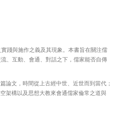
領域之實踐與施作之義及其現象。本書旨在關注儒
跨文化的交流、互動、會通、對話之下，儒家能否自傳
7篇論文，時間從上古經中世、近世而到當代；
時空架構以及思想大教來會通儒家倫常之道與