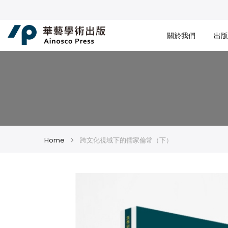
關於我們
出版
Home
跨文化視域下的儒家倫常（下）
Skip
Skip
to
to
the
the